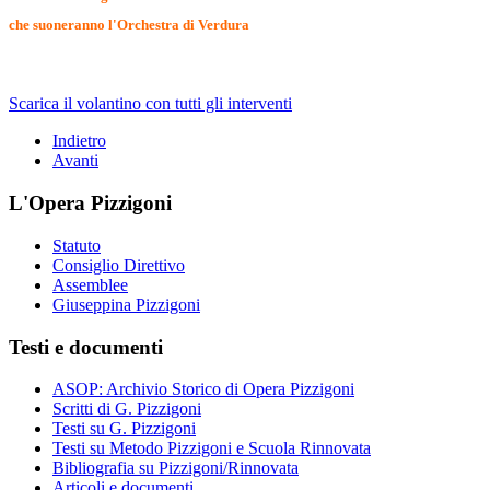
che suoneranno l'Orchestra di Verdura
Scarica il volantino con tutti gli interventi
Indietro
Avanti
L'Opera Pizzigoni
Statuto
Consiglio Direttivo
Assemblee
Giuseppina Pizzigoni
Testi e documenti
ASOP: Archivio Storico di Opera Pizzigoni
Scritti di G. Pizzigoni
Testi su G. Pizzigoni
Testi su Metodo Pizzigoni e Scuola Rinnovata
Bibliografia su Pizzigoni/Rinnovata
Articoli e documenti