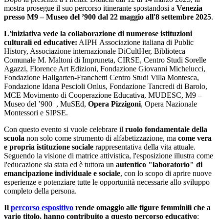
mostra prosegue il suo percorso itinerante spostandosi a
Venezia
presso M9 – Museo del ’900 dal 22 maggio all'8 settembre 2025
.
L'iniziativa vede la collaborazione di numerose istituzioni
culturali ed educative:
AIPH Associazione italiana di Public
History, Associazione internazionale DiCultHer, Biblioteca
Comunale M. Maltoni di Impruneta, CIRSE, Centro Studi Sorelle
Agazzi, Florence Art Edizioni, Fondazione Giovanni Michelucci,
Fondazione Hallgarten-Franchetti Centro Studi Villa Montesca,
Fondazione Idana Pescioli Onlus, Fondazione Tancredi di Barolo,
MCE Movimento di Cooperazione Educativa, MUDESC, M9 –
Museo del ’900 , MuSEd,
Opera Pizzigoni
, Opera Nazionale
Montessori e SIPSE.
Con questo evento si vuole celebrare il
ruolo fondamentale della
scuola
non solo come strumento di alfabetizzazione, ma
come vera
e propria istituzione sociale
rappresentativa della vita attuale.
Seguendo la visione di matrice attivistica, l'esposizione illustra come
l'educazione sia stata ed è tuttora un
autentico "laboratorio" di
emancipazione individuale e sociale
, con lo scopo di aprire nuove
esperienze e potenziare tutte le opportunità necessarie allo sviluppo
completo della persona.
Il
percorso espositivo
rende omaggio alle figure femminili che a
vario titolo, hanno contribuito a questo percorso educativo
: