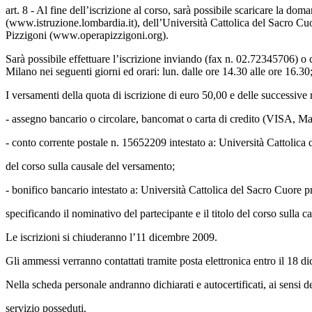
art. 8 - Al fine dell’iscrizione al corso, sarà possibile scaricare la do
(www.istruzione.lombardia.it), dell’Università Cattolica del Sacro C
Pizzigoni (www.operapizzigoni.org).
Sarà possibile effettuare l’iscrizione inviando (fax n. 02.72345706)
Milano nei seguenti giorni ed orari: lun. dalle ore 14.30 alle ore 16.30
I versamenti della quota di iscrizione di euro 50,00 e delle successive 
- assegno bancario o circolare, bancomat o carta di credito (VISA, M
- conto corrente postale n. 15652209 intestato a: Università Cattolica
del corso sulla causale del versamento;
- bonifico bancario intestato a: Università Cattolica del Sacro Cuo
specificando il nominativo del partecipante e il titolo del corso sulla 
Le iscrizioni si chiuderanno l’11 dicembre 2009.
Gli ammessi verranno contattati tramite posta elettronica entro il 18 
Nella scheda personale andranno dichiarati e autocertificati, ai sensi dell
servizio posseduti.