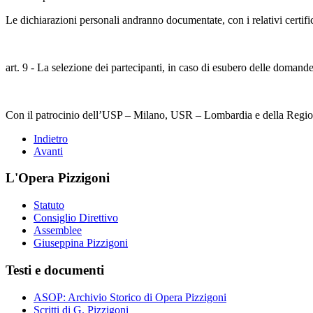
Le dichiarazioni personali andranno documentate, con i relativi certifica
art. 9 - La selezione dei partecipanti, in caso di esubero delle domande
Con il patrocinio dell’USP – Milano, USR – Lombardia e della Regi
Indietro
Avanti
L'Opera Pizzigoni
Statuto
Consiglio Direttivo
Assemblee
Giuseppina Pizzigoni
Testi e documenti
ASOP: Archivio Storico di Opera Pizzigoni
Scritti di G. Pizzigoni