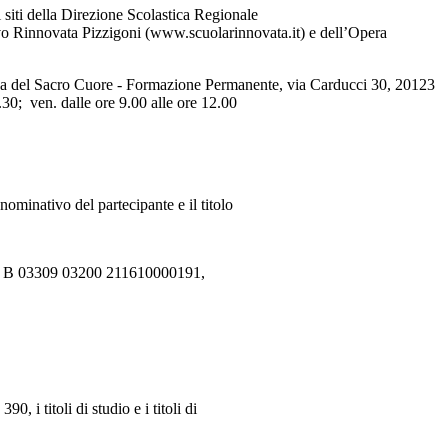
i siti della Direzione Scolastica Regionale
ivo Rinnovata Pizzigoni (www.scuolarinnovata.it) e dell’Opera
lica del Sacro Cuore - Formazione Permanente, via Carducci 30, 20123
6.30; ven. dalle ore 9.00 alle ore 12.00
ominativo del partecipante e il titolo
IT95 B 03309 03200 211610000191,
, i titoli di studio e i titoli di