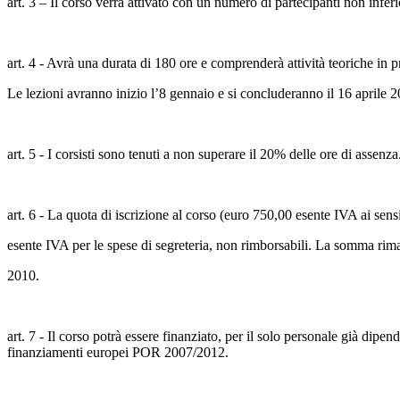
art. 3 – Il corso verrà attivato con un numero di partecipanti non infer
art. 4 - Avrà una durata di 180 ore e comprenderà attività teoriche in pr
Le lezioni avranno inizio l’8 gennaio e si concluderanno il 16 aprile 
art. 5 - I corsisti sono tenuti a non superare il 20% delle ore di assenza
art. 6 - La quota di iscrizione al corso (euro 750,00 esente IVA ai sensi
esente IVA per le spese di segreteria, non rimborsabili. La somma rim
2010.
art. 7 - Il corso potrà essere finanziato, per il solo personale già d
finanziamenti europei POR 2007/2012.