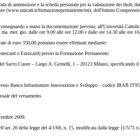
manda di ammissione e la scheda personale per la valutazione dei titoli, da
uore (www.unicatt.it/formazionepermanente/mi), dell'Istituto Comprens
 o consegnando a mano la documentazione prevista, all'Università Catto
; ma. mer. gio. dalle ore 9.00 alle ore 12.00 e dalle ore 14.30 alle ore 1
rate di euro 350,00 potranno essere effettuati mediante:
astercard o Eurocard) presso la Formazione Permanente;
 del Sacro Cuore – Largo A. Gemelli, 1 – 20123 Milano, specificando il n
re presso Banca Infrastrutture Innovazione e Sviluppo – codice IBAB 
causale del versamento.
dicembre 2009.
’art. 20 della legge del 4/1/68, n. 15, modificata dalla legge 11/5/71 n. 390