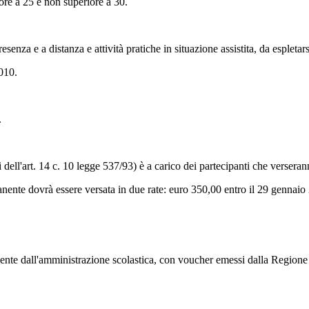
iore a 25 e non superiore a 30.
esenza e a distanza e attività pratiche in situazione assistita, da espleta
2010.
.
 dell'art. 14 c. 10 legge 537/93) è a carico dei partecipanti che verserann
anente dovrà essere versata in due rate: euro 350,00 entro il 29 gennaio
ipendente dall'amministrazione scolastica, con voucher emessi dalla Regi