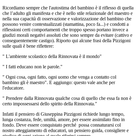
Ricordiamo sempre che l'autostima del bambino è il riflesso di quella
che l’adulto gli manifesta e che è nello stile relazionale del maestro e
nella sua capacità di osservazione e valorizzazione del bambino che
possono venire contestualizzati (stamattina, poco fa...) e condotti a
riflessioni certi comportamenti che troppo spesso portano invece a
giudizi morali negativi assoluti che sono sempre da evitare (cattivo e
conseguentemente castigo). Riporto qui alcune frasi della Pizzigoni
sulle quali è bene riflettere:
" L'ambiente scolastico della Rinnovata è il mondo"
" I fatti educano non le parole."
" Ogni cosa, ogni fatto, ogni uomo che venga a contatto col
bambino gli è maestro". E aggiungo: questo vale anche per
l'educatore.
" Prendere dalla Rinnovata qualche cosa di quello che essa fa non è
certo impossessarsi dello spirito della Rinnovata."
Infatti il pensiero di Giuseppina Pizzigoni richiede lungo tempo,
lunga costanza, fede, umiltà, amore, per essere assimilato fino in
fondo. Deve essere conquistato perché possa connaturarsi col
nostro atteggiamento di educatori, un pensiero guida, consigliere e
giudice di ogni azione al quale riferirsi sempre.