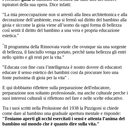
ispiratori della sua opera. Dice infatti:
"La mia preoccupazione non si arrestò alla linea architettonica e alla
decorazione dell’ambiente, essa si fermò sul diritto del bambino alla
gioia e siccome la gioia viene all’uomo da ogni forma di bellezza
così sentii il diritto del bambino a una vera e propria educazione
estetica."
”
II programma della Rinnovata vuole che ovunque sia una sorgente
di bellezza, il fanciullo venga portato, perchè tanta bellezza gli entri
nello spirito e gli resti per la vita."
"Educata con fine cura l’intelligenza è nostro dovere di educatori
educare il senso estetico dei bambini cosi da procurare loro una
fonte purissima di gioia per la vita" .
E qui dobbiamo riflettere sulla preparazione dell'educatore,
preparazione non soltanto professionale, ma anche culturale perche i
suoi interessi culturali si riflettono nel fare e nelle scelte educative.
Tra i suoi scritti nella Prolusione del 1938 la Pizzigoni si chiede
come dare al bambino una graduale apertura mentale e risponde:
"
Teniamo aperti gli occhi
esercitati
i
sensi e
attenta l’anima del
bambino sul
mondo
che
è
quanto
dire
sulla
vita."