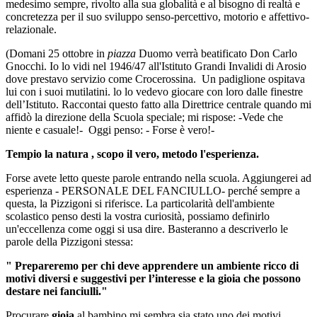
medesimo sempre, rivolto alla sua globalità e al bisogno di realtà e
concretezza per il suo sviluppo senso-percettivo, motorio e affettivo-
relazionale.
(Domani 25 ottobre in
piazza
Duomo verrà beatificato Don Carlo
Gnocchi. Io lo vidi nel 1946/47 all'Istituto Grandi Invalidi di Arosio
dove prestavo servizio come Crocerossina. Un padiglione ospitava
lui con i suoi mutilatini. lo lo vedevo giocare con loro dalle finestre
dell’Istituto. Raccontai questo fatto alla Direttrice centrale quando mi
affidò la direzione della Scuola speciale; mi rispose: -Vede che
niente e casuale!- Oggi penso: - Forse è vero!-
Tempio
la natura , scopo il vero, metodo l'esperienza.
Forse avete letto queste parole entrando nella scuola. Aggiungerei ad
esperienza - PERSONALE DEL FANCIULLO- perché sempre a
questa, la Pizzigoni si riferisce. La particolarità dell'ambiente
scolastico penso desti la vostra curiosità, possiamo definirlo
un'eccellenza come oggi si usa dire. Basteranno a descriverlo le
parole della Pizzigoni stessa:
"
Prepareremo
per chi deve apprendere un ambiente ricco di
motivi diversi
e
suggestivi per l’interesse e la gioia che possono
destare nei fanciulli."
Procurare
gioia
al bambino mi sembra sia stato uno dei motivi