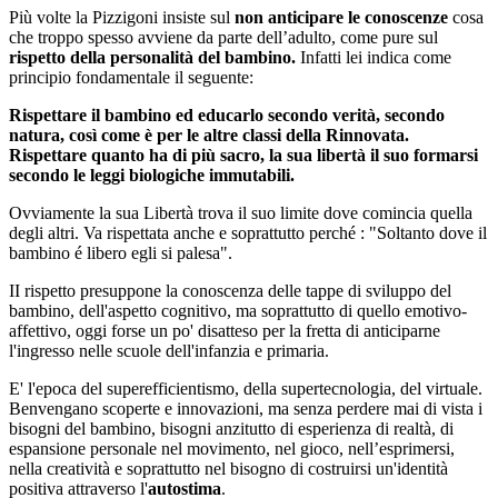
Più volte la Pizzigoni insiste sul
non anticipare le conoscenze
cosa
che troppo spesso avviene da parte dell’adulto, come pure sul
rispetto della personalità
del bambino.
Infatti lei indica come
principio fondamentale il seguente:
Rispettare
il bambino ed educarlo secondo verità, secondo
natura, così
come è
per le altre
classi della Rinnovata.
Rispettare quanto ha di più sacro,
la sua libertà
il suo formarsi
secondo le leggi biologiche immutabili.
Ovviamente la sua Libertà trova il suo limite dove comincia quella
degli altri. Va rispettata anche e soprattutto perché : "Soltanto dove il
bambino é libero egli si palesa".
II rispetto presuppone la conoscenza delle tappe di sviluppo del
bambino, dell'aspetto cognitivo, ma soprattutto di quello emotivo-
affettivo, oggi forse un po' disatteso per la fretta di anticiparne
l'ingresso nelle scuole dell'infanzia e primaria.
E' l'epoca del superefficientismo, della supertecnologia, del virtuale.
Benvengano scoperte e innovazioni, ma senza perdere mai di vista i
bisogni del bambino, bisogni anzitutto di esperienza di realtà, di
espansione personale nel movimento, nel gioco, nell’esprimersi,
nella creatività e soprattutto nel bisogno di costruirsi un'identità
positiva attraverso l'
autostima
.