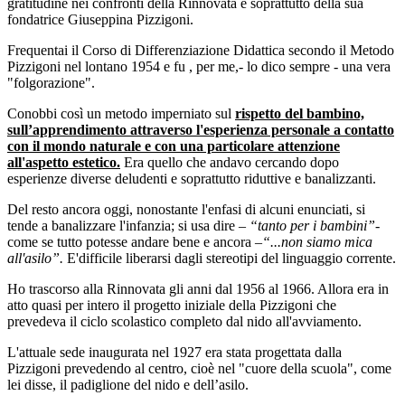
gratitudine nei confronti della Rinnovata e soprattutto della sua
fondatrice Giuseppina Pizzigoni.
Frequentai il Corso di Differenziazione Didattica secondo il Metodo
Pizzigoni nel lontano 1954 e fu , per me,- lo dico sempre - una vera
"folgorazione".
Conobbi così un metodo imperniato sul
rispetto del bambino,
sull’apprendimento attraverso l'
esperienza personale a contatto
con il mondo naturale e
con una particolare
attenzione
all'aspetto estetico.
Era quello che andavo cercando dopo
esperienze diverse deludenti e soprattutto riduttive e banalizzanti.
Del resto ancora oggi, nonostante l'enfasi di alcuni enunciati, si
tende a banalizzare l'infanzia; si usa dire –
“tanto per i bambini”-
come se tutto potesse andare bene e ancora –
“...non siamo mica
all'asilo”.
E'difficile liberarsi dagli stereotipi del linguaggio corrente.
Ho trascorso alla Rinnovata gli anni dal 1956 al 1966. Allora era in
atto quasi per intero il progetto iniziale della Pizzigoni che
prevedeva il ciclo scolastico completo dal nido all'avviamento.
L'attuale sede inaugurata nel 1927 era stata progettata dalla
Pizzigoni prevedendo al centro, cioè nel "cuore della scuola", come
lei disse, il padiglione del nido e dell’asilo.