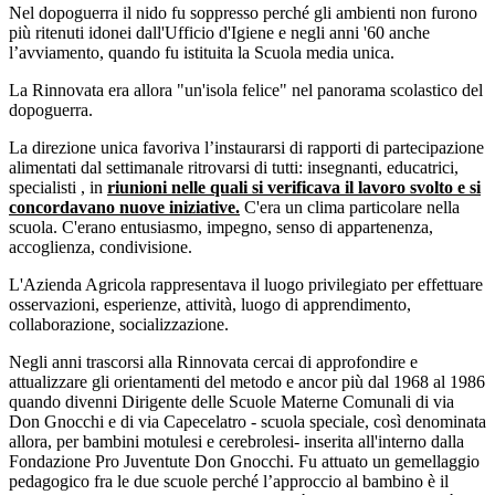
Nel dopoguerra il nido fu soppresso perché gli ambienti non furono
più ritenuti idonei dall'Ufficio d'Igiene e negli anni '60 anche
l’avviamento, quando fu istituita la Scuola media unica.
La Rinnovata era allora "un'isola felice" nel panorama scolastico del
dopoguerra.
La direzione unica favoriva l’instaurarsi di rapporti di partecipazione
alimentati dal settimanale ritrovarsi di tutti: insegnanti, educatrici,
specialisti , in
riunioni nelle quali si verificava il lavoro svolto e si
concordavano nuove iniziative.
C'era un clima particolare nella
scuola. C'erano entusiasmo, impegno, senso di appartenenza,
accoglienza, condivisione.
L'Azienda Agricola rappresentava il luogo privilegiato per effettuare
osservazioni, esperienze, attività, luogo di apprendimento,
collaborazione
,
socializzazione.
Negli anni trascorsi alla Rinnovata cercai di approfondire e
attualizzare gli orientamenti del metodo e ancor più dal 1968 al 1986
quando divenni Dirigente delle Scuole Materne Comunali di via
Don Gnocchi e di via Capecelatro - scuola speciale, così denominata
allora, per bambini motulesi e cerebrolesi- inserita all'interno dalla
Fondazione Pro Juventute Don Gnocchi. Fu attuato un gemellaggio
pedagogico fra le due scuole perché l’approccio al bambino è il