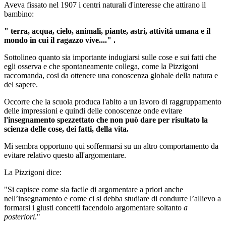
Aveva fissato nel 1907 i centri naturali d'interesse che attirano il
bambino:
" terra, acqua, cielo,
animali,
piante,
astri, attività um
ana
e
il
mondo in cui il
ragazzo vive...."
.
Sottolineo quanto sia importante indugiarsi sulle cose e sui fatti che
egli osserva e che spontaneamente collega, come la Pizzigoni
raccomanda, cosi da ottenere una conoscenza globale della natura e
del sapere.
Occorre che la scuola produca l'abito a un lavoro di raggruppamento
delle impressioni e quindi delle conoscenze onde evitare
l'insegnamento spezzettato che
non può dare per risultato la
scienza
delle
cose, dei fatti
, della
vita.
Mi sembra opportuno qui soffermarsi su un altro comportamento da
evitare relativo questo all'argomentare.
La Pizzigoni dice:
"Si capisce come sia facile di argomentare a priori anche
nell’insegnamento e come ci si debba studiare di condurre l’allievo a
formarsi i giusti concetti facendolo argomentare soltanto
a
posteriori
."