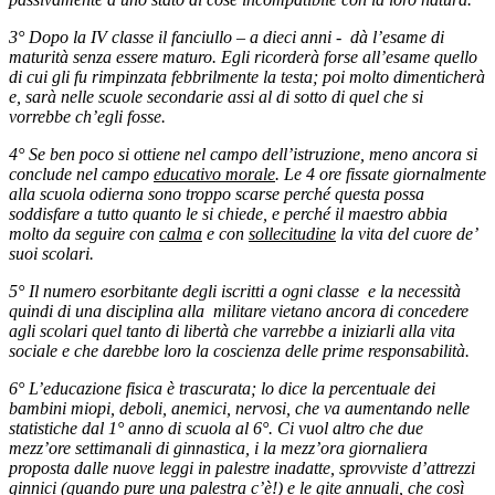
3° Dopo la IV classe il fanciullo – a dieci anni - dà l’esame di
maturità senza essere maturo. Egli ricorderà forse all’esame quello
di cui gli fu rimpinzata febbrilmente la testa; poi molto dimenticherà
e, sarà nelle scuole secondarie assi al di sotto di quel che si
vorrebbe ch’egli fosse.
4° Se ben poco si ottiene nel campo dell’istruzione, meno ancora si
conclude nel campo
educativo morale
. Le 4 ore fissate giornalmente
alla scuola odierna sono troppo scarse perché questa possa
soddisfare a tutto quanto le si chiede, e perché il maestro abbia
molto da seguire con
calma
e con
sollecitudine
la vita del cuore de’
suoi scolari.
5° Il numero esorbitante degli iscritti a ogni classe e la necessità
quindi di una disciplina alla militare vietano ancora di concedere
agli scolari quel tanto di libertà che varrebbe a iniziarli alla vita
sociale e che darebbe loro la coscienza delle prime responsabilità.
6° L’educazione fisica è trascurata; lo dice la percentuale dei
bambini miopi, deboli, anemici, nervosi, che va aumentando nelle
statistiche dal 1° anno di scuola al 6°. Ci vuol altro che due
mezz’ore settimanali di ginnastica, i la mezz’ora giornaliera
proposta dalle nuove leggi in palestre inadatte, sprovviste d’attrezzi
ginnici (quando pure una palestra c’è!) e le gite annuali, che così