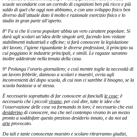
scuole secondarie con un corredo di cognizioni ben più ricco e più
saldo di quel che oggi non abbiamo, e con uno sviluppo fisico ben
diverso dall’attuale dato il molto e razionale esercizio fisico e lo
studio in gran parte all’aperto.
8° Fa si che il corso popolare abbia un vero carattere popolare. Si
darà agli scolari un’idea delle singole arti, facendo loro visitare
stabilimenti industriali e officine; si farà conoscere la legislazione
del lavoro, l’igiene riguardante le diverse professioni, il principio su
cui poggiano le industrie principali, e simili. Le ragazze saranno
inoltre addestrate nella tenuta della casa.
9° Prolunga l’orario giornaliero; e così mentre toglie la necessità di
un lavoro febbrile, dannoso a scolari e maestri, ovvia agli
inconvenienti del dopo scuola, di cui non ci sarebbe il bisogno, se la
scuola bastasse a sé stessa.
È necessario soprattutto di far conoscere ai fanciulli
le cose
; è
necessario che i piccoli
vivano
, per così dire, tutte le idee che
l’osservazione delle cose va formando in loro; è necessario che essi
desiderino
di conoscere, ma che nel contempo vivano in un mezzo
pronto a soddisfare questo prezioso desiderio innato, e da noi ad
arte
provocato.
Da tali e tante conoscenze maestro e scolaro ritrarranno giudizi,