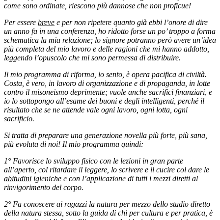
come sono ordinate, riescono più dannose che non proficue!
Per essere
breve
e per non ripetere quanto già ebbi l’onore di dire
un anno fa in una conferenza, ho ridotto forse un po’ troppo a forma
schematica la mia relazione; lo signore potranno però avere un’idea
più completa del mio lavoro e delle ragioni che mi hanno addotto,
leggendo l’opuscolo che mi sono permessa di distribuire.
Il mio programma di riforma, lo sento, è opera pacifica di civiltà.
Costa, è vero, in lavoro di organizzazione e di propaganda, in lotte
contro il misoneismo deprimente; vuole anche sacrifici finanziari, e
io lo sottopongo all’esame dei buoni e degli intelligenti, perché il
risultato che se ne attende vale ogni lavoro, ogni lotta, ogni
sacrificio.
Si tratta di preparare una generazione novella più forte, più sana,
più evoluta di noi! Il mio programma quindi:
1° Favorisce lo sviluppo fisico con le lezioni in gran parte
all’aperto, col ritardare il leggere, lo scrivere e il cucire col dare le
abitudini
igieniche e con l’applicazione di tutti i mezzi diretti al
rinvigorimento del corpo.
2° Fa conoscere ai ragazzi la natura per mezzo dello studio diretto
della natura stessa, sotto la guida di chi per cultura e per pratica, è