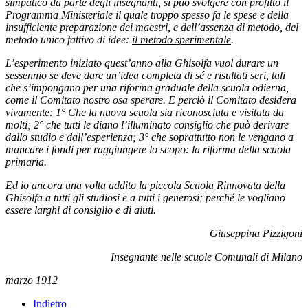
simpatico da parte degli insegnanti, si può svolgere con profitto il
Programma Ministeriale il quale troppo spesso fa le spese e della
insufficiente preparazione dei maestri, e dell’assenza di metodo, del
metodo unico fattivo di idee:
il metodo sperimentale
.
L’esperimento iniziato quest’anno alla Ghisolfa vuol durare un
sessennio se deve dare un’idea completa di sé e risultati seri, tali
che s’impongano per una riforma graduale della scuola odierna,
come il Comitato nostro osa sperare. E perciò il Comitato desidera
vivamente: 1° Che la nuova scuola sia riconosciuta e visitata da
molti; 2° che tutti le diano l’illuminato consiglio che può derivare
dallo studio e dall’esperienza; 3° che soprattutto non le vengano a
mancare i fondi per raggiungere lo scopo: la riforma della scuola
primaria.
Ed io ancora una volta addito la piccola Scuola Rinnovata della
Ghisolfa a tutti gli studiosi e a tutti i generosi; perché le vogliano
essere larghi di consiglio e di aiuti.
Giuseppina Pizzigoni
Insegnante nelle scuole Comunali di Milano
marzo 1912
Indietro