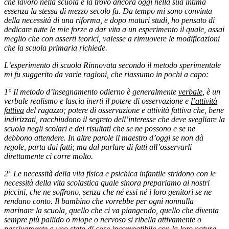
che lavoro nella scuola e la trovo ancora oggi nella sua intima
essenza la stessa di mezzo secolo fa. Da tempo mi sono convinta
della necessità di una riforma, e dopo maturi studi, ho pensato di
dedicare tutte le mie forze a dar vita a un esperimento il quale, assai
meglio che con asserti teorici, valesse a rimuovere le modificazioni
che la scuola primaria richiede.
L’esperimento di scuola Rinnovata secondo il metodo sperimentale
mi fu suggerito da varie ragioni, che riassumo in pochi a capo:
1° Il metodo d’insegnamento odierno è generalmente
verbale
, è un
verbale realismo e lascia inerti il potere di osservazione e
l’attività
fattiva
del ragazzo; potere di osservazione e attività fattiva che, bene
indirizzati, racchiudono il segreto dell’interesse che deve svegliare la
scuola negli scolari e dei risultati che se ne possono e se ne
debbono attendere. In altre parole il maestro d’oggi se non dà
regole, parta dai fatti; ma dal parlare di fatti all’osservarli
direttamente ci corre molto.
2° Le necessità della vita fisica e psichica infantile stridono con le
necessità della vita scolastica quale sinora prepariamo ai nostri
piccini, che ne soffrono, senza che né essi né i loro genitori se ne
rendano conto. Il bambino che vorrebbe per ogni nonnulla
marinare la scuola, quello che ci va piangendo, quello che diventa
sempre più pallido o miope o nervoso si ribella attivamente o
passivamente a uno stato di cose incompatibile con la loro natura.