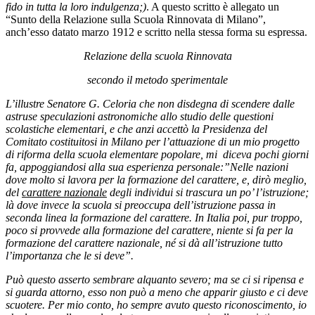
fido in tutta la loro indulgenza;)
. A questo scritto è allegato un
“Sunto della Relazione sulla Scuola Rinnovata di Milano”,
anch’esso datato marzo 1912 e scritto nella stessa forma su espressa.
Relazione della scuola Rinnovata
secondo il metodo sperimentale
L’illustre Senatore G. Celoria che non disdegna di scendere dalle
astruse speculazioni astronomiche allo studio delle questioni
scolastiche elementari, e che anzi accettò la Presidenza del
Comitato costituitosi in Milano per l’attuazione di un mio progetto
di riforma della scuola elementare popolare, mi diceva pochi giorni
fa, appoggiandosi alla sua esperienza personale:”Nelle nazioni
dove molto si lavora per la formazione del carattere, e, dirò meglio,
del
carattere nazionale
degli individui si trascura un po’ l’istruzione;
là dove invece la scuola si preoccupa dell’istruzione passa in
seconda linea la formazione del carattere. In Italia poi, pur troppo,
poco si provvede alla formazione del carattere, niente si fa per la
formazione del carattere nazionale, né si dà all’istruzione tutto
l’importanza che le si deve”.
Può questo asserto sembrare alquanto severo; ma se ci si ripensa e
si guarda attorno, esso non può a meno che apparir giusto e ci deve
scuotere. Per mio conto, ho sempre avuto questo riconoscimento, io