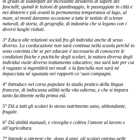
in grado di soddisfare all’incessante desiderio di sapere dei
fanciulli; quindi le lezioni di giardinaggio, le passeggiate in città e
nei dintorni e più avanti la permanenza temporanea al lago, al
mare, ai monti daranno occasione a tutte le notizie di scienze
naturali, di storia, di geografia, di industria che si legano con i
diversi luoghi visitati.
3° Educa alle relazioni sociali fra gli individui anche di sesso
diverso. La coeducazione non sarà continua nella scuola perché io
sono convinta che se per educare è necessario di conoscere le
condizioni fisiche e psichiche degli scolari, la natura diversa degli
individui vuole diverso trattamento educativo; ma sarà tale per cui
il ragazzo si ingentilirà nei modi e la fanciulla non sarà né
impacciata né sguaiata nei rapporti co’ suoi compagni.
4° Introduce nel corso popolare lo studio pratico della lingua
francese, di indiscussa utilità nella vita odierna, e che si impara
tanto facilmente nella prima età.
5° Dà a tutti gli scolari lo stesso nutrimento sano, abbondante,
frugale.
6° Dà abilità manuali, e risveglia e coltiva l’amore al lavoro e
all’agricoltura.
7° Intende a ottenere che, dopo 4 anni, gli scolari entrino nelle