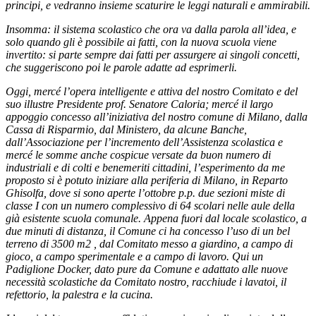
principi, e vedranno insieme scaturire le leggi naturali e ammirabili.
Insomma: il sistema scolastico che ora va dalla parola all’idea, e
solo quando gli è possibile ai fatti, con la nuova scuola viene
invertito: si parte sempre dai fatti per assurgere ai singoli concetti,
che suggeriscono poi le parole adatte ad esprimerli.
Oggi, mercé l’opera intelligente e attiva del nostro Comitato e del
suo illustre Presidente prof. Senatore Caloria; mercé il largo
appoggio concesso all’iniziativa del nostro comune di Milano, dalla
Cassa di Risparmio, dal Ministero, da alcune Banche,
dall’Associazione per l’incremento dell’Assistenza scolastica e
mercé le somme anche cospicue versate da buon numero di
industriali e di colti e benemeriti cittadini, l’esperimento da me
proposto si è potuto iniziare alla periferia di Milano, in Reparto
Ghisolfa, dove si sono aperte l’ottobre p.p. due sezioni miste di
classe I con un numero complessivo di 64 scolari nelle aule della
già esistente scuola comunale. Appena fuori dal locale scolastico, a
due minuti di distanza, il Comune ci ha concesso l’uso di un bel
terreno di 3500 m2 , dal Comitato messo a giardino, a campo di
gioco, a campo sperimentale e a campo di lavoro. Qui un
Padiglione Docker, dato pure da Comune e adattato alle nuove
necessità scolastiche da Comitato nostro, racchiude i lavatoi, il
refettorio, la palestra e la cucina.