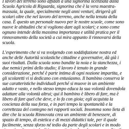
I lavori del terreno sono affidati a una signorina licenziata dalla
Scuola Agricola di Riguarda, signorina che è la vera maestra-
massaia, la quale, specialmente negli anni venturi, dirigerà gli
scolari oltre che nel lavoro del terreno, anche nella tenuta della
casa. È questo un personale nuovo per le nostre scuole, come sono
nuove le abitudini che si vogliono dare agli scolari; e sono come
ognuno intende della massima importanza e utilità pratica per il
rinnovamento della società a cui mira appunto il rinnovarsi della
scuola.
L’esperimento che si va svolgendo con soddisfazione nostra ed
anche delle Autorità scolastiche cittadine e governative, dà già i
suoi risultati. Dalla scuola sono bandite la noia e la stanchezza, i
due nemici primi dello studio; il lavoro è tenuto in grande
considerazione, perché è parte intima di ogni nozione impartita, e
gli scolaretti vi si dedicano con entusiasmo. Il bambino conserva le
sue caratteristiche individuali perché si muove in un ambiente
adatto e vasto, e nello stesso tempo educa la sua volontà dovendola
adattare alla volontà altrui; qui il bambino è libero di fare, ma è
libero di fare quel che deve, e lo fa con gioia; egli acquista la
coscienza della sua forza, e in pari tempo la spontaneità e la
correttezza del contegno nei rapporti sociali. Insomma sono lieta di
dire che la scuola Rinnovata crea un ambiente di benessere, di
spazio di tempo, di estetica e di mezzi didattici tale, per il quale
facilmente, senza sforzo né tedio da parte degli scolari e in modo