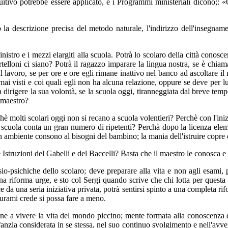
uitivo potrebbe essere applicato, e i Programmi ministeriali dicono;: 
o la descrizione precisa del metodo naturale, l'indirizzo dell'insegna
stro e i mezzi elargiti alla scuola. Potrà lo scolaro della città conosc
elloni ci siano? Potrà il ragazzo imparare la lingua nostra, se è chiam
avoro, se per ore e ore egli rimane inattivo nel banco ad ascoltare il ma
ai visti e coi quali egli non ha alcuna relazione, oppure se deve per lun
dirigere la sua volontà, se la scuola oggi, tiranneggiata dal breve tem
 maestro?
hè molti scolari oggi non si recano a scuola volentieri? Perchè con l'inizi
a scuola conta un gran numero di ripetenti? Perchà dopo la licenza elemen
 ambiente consono al bisogni del bambino; la mania dell'istruire copre og
le Istruzioni del Gabelli e del Baccelli? Basta che il maestro le conosca 
io-psichiche dello scolaro; deve preparare alla vita e non agli esami,
a riforma urge, e sto col Sergi quando scrive che chi lotta per questa i
e da una seria iniziativa privata, potrà sentirsi spinto a una completa r
Curami crede si possa fare a meno.
dine a vivere la vita del mondo piccino; mente formata alla conoscenza d
fanzia considerata in se stessa, nel suo continuo svolgimento e nell'avven