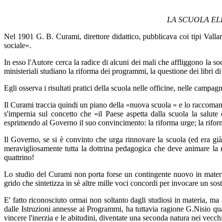
LA SCUOLA EL
Nel 1901 G. B. Curami, direttore didattico, pubblicava coi tipi Vallar
sociale».
In esso l'Autore cerca la radice di alcuni dei mali che affliggono la s
ministeriali studiano la riforma dei programmi, la questione dei libri di
Egli osserva i risultati pratici della scuola nelle officine, nelle campag
Il Curami traccia quindi un piano della «nuova scuola » e lo raccoman
s'impernia sul concetto che «il Paese aspetta dalla scuola la salute
esprimendo al Governo il suo convincimento: la riforma urge; la rifo
Il Governo, se si è convinto che urga rinnovare la scuola (ed era gi
meravigliosamente tutta la dottrina pedagogica che deve animare la
quattrino!
Lo studio del Curami non porta forse un contingente nuovo in materia
grido che sintetizza in sè altre mille voci concordi per invocare un so
E' fatto riconosciuto ormai non soltanto dagli studiosi in materia, ma 
dalle Istruzioni annesse ai Programmi, ha tuttavia ragione G.Nisio qua
vincere l'inerzia e le abitudini, diventate una seconda natura nei vecch