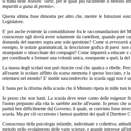
si tratta delle
nozioni varie,
per le quali più facilmente il metodo int
impartiti a guisa di premio
».
Questa ultima frase dimostra per altro che, mentre le Istruzioni son
Legislatore.
E' poi anche evidente la contraddizione fra le raccomandazioni del Mini
conoscenze egli dovrà avere solamente da cartelloni, quando pure cart
domanda del maestro sopra
una sola
questione? Come si avvezzerà al l
esempio, le notizie grammaticali, la descrizione grafica di paesi non m
strampalate o stiracchiate dei compagni? Come imparerà a educare e a 
per coordinarle a formare una volontà unica, ossequente a quel, la del
La massa degli scolari non può riuscire così che apatica o ribelle. Perc
all'esame lo scolaro afflitto da scarsa memoria è spesso bocciato, e l
orientarsi nel mondo? E' inutile nascondercelo: la scuola oggi non è un
E basta per la riforma della scuola che il Ministro ripeta in mille toni 
Io penso che non basti. La scuola deve tener conto delle esigenze fis
l'uomo preparato alla vita lo sarebbe anche all'esame. Io penso che un
partirà ben difficilmente dal Governo, il quale, se convinto forse invec
scuola. Ma per ciò occorrono i famosi quattrini dei quali il Direttore 
Conoscenza della psicologia infantile, individuale e collettiva; attitu
metodo nello svolgimento delle varie scienze, e grande interesse all'in