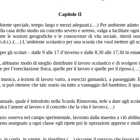
Capitolo II
iente speciale, tempo largo e mezzi adeguati.(…) Per ambiente adatto a
della casa dello studio un concetto severo e sereno, valga a facilitare og
 le nozioni geografiche e le conoscenze di vita sociale, riterrà suo 
e n.d.r.) ;(…) L’ambiente scolastico per una scuola che vuol mettere gl
er gli scolari – dalle 9 alle 17 d’inverno e dalle 8,30 alle 17,30 in esta
abbiamo modo di meglio distribuire il lavoro scolastico e di svolgere i
per l’esercitazione fisica, quelle per il lavoro e quelle per il riposo.(…
 musica, a lezioni di lavoro vario, a esercizi ginnastici, a passeggiate.
 si può ritenere che tale orario sia tutto a vantaggio del bambino; il qua
uale, quale è introdotto nella Scuola Rinnovata, tede a dare agli scolar
lca l’amore al lavoro e il concetto che la vita è lavoro.(…)
zzo osserva nel campo sperimentale, lavorato dalla maestra a ciò abilitata
rreno assegnato a ogni classe egli ripete poi le operazioni apprese e st
gno, in corda, in vimini, in plastilina (…) siccome il ragazzo che lavora