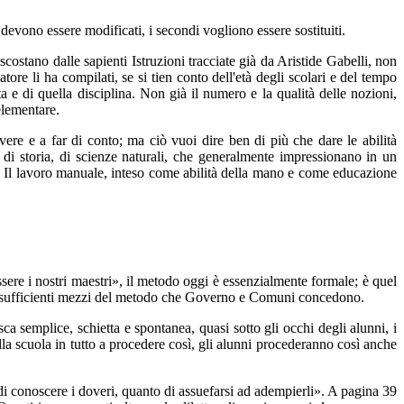
devono essere modificati, i secondi vogliono essere sostituiti.
ostano dalle sapienti Istruzioni tracciate già da Aristide Gabelli, non
tore li ha compilati, se si tien conto dell'età degli scolari e del tempo
a e di quella disciplina. Non già il numero e la qualità delle nozioni,
elementare.
ere e a far di conto; ma ciò vuoi dire ben di più che dare le abilità
, di storia, di scienze naturali, che generalmente impressionano in un
e. Il lavoro manuale, inteso come abilità della mano e come educazione
sere i nostri maestri», il metodo oggi è essenzialmente formale; è quel
li insufficienti mezzi del metodo che Governo e Comuni concedono.
ca semplice, schietta e spontanea, quasi sotto gli occhi degli alunni, i
ella scuola in tutto a procedere così, gli alunni procederanno così anche
di conoscere i doveri, quanto di assuefarsi ad adempierli». A pagina 39