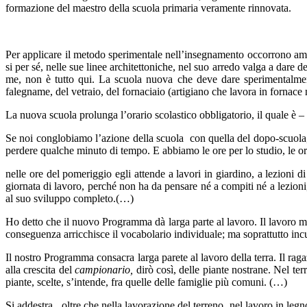
formazione del maestro della scuola primaria veramente rinnovata.
Per applicare il metodo sperimentale nell’insegnamento occorrono amb
si per sé, nelle sue linee architettoniche, nel suo arredo valga a dare 
me, non è tutto qui. La scuola nuova che deve dare sperimentalmente
falegname, del vetraio, del fornaciaio (artigiano che lavora in fornac
La nuova scuola prolunga l’orario scolastico obbligatorio, il quale è – p
Se noi conglobiamo l’azione della scuola con quella del dopo-scuola, 
perdere qualche minuto di tempo. E abbiamo le ore per lo studio, le ore 
nelle ore del pomeriggio egli attende a lavori in giardino, a lezioni di
giornata di lavoro, perché non ha da pensare né a compiti né a lezioni,
al suo sviluppo completo.(…)
Ho detto che il nuovo Programma dà larga parte al lavoro. Il lavoro man
conseguenza arricchisce il vocabolario individuale; ma soprattutto incu
Il nostro Programma consacra larga parete al lavoro della terra. Il raga
alla crescita del
campionario,
dirò così, delle piante nostrane. Nel te
piante, scelte, s’intende, fra quelle delle famiglie più comuni. (…)
Si addestra , oltre che nella lavorazione del terreno, nel lavoro in le