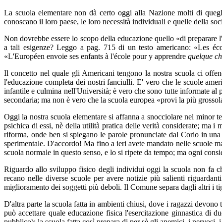
La scuola elementare non dà certo oggi alla Nazione molti di quegli
conoscano il loro paese, le loro necessità individuali e quelle della soci
Non dovrebbe essere lo scopo della educazione quello «di preparare l
a tali esigenze? Leggo a pag. 715 di un testo americano: «Les écol
«L'Européen envoie ses enfants à l'école pour y apprendre
quelque
ch
Il concetto nel quale gli Americani tengono la nostra scuola ci offen
l'educazione completa dei nostri fanciulli. E' vero che le scuole am
infantile e culmina nell'Università; è vero che sono tutte informate al p
secondaria; ma non è vero che la scuola europea «provi la più grossola
Oggi la nostra scuola elementare si affanna a snocciolare nel minor t
psichica di essi, nè della utilità pratica delle verità considerate; m
riforma, onde ben si spiegano le parole pronunciate dal Corio in un
sperimentale. D'accordo! Ma fino a ieri avete mandato nelle scuole ma
scuola normale in questo senso, e lo si ripete da tempo; ma ogni consid
Riguardo allo sviluppo fisico degli individui oggi la scuola non fa che 
recano nelle diverse scuole per avere notizie più salienti riguardanti
miglioramento dei soggetti più deboli. Il Comune separa dagli altri i ti
D'altra parte la scuola fatta in ambienti chiusi, dove i ragazzi devono 
può accettare quale educazione fisica l'esercitazione ginnastica di 
pubblico); la scuola fatta così prepara di per sè gli anemici, i nervosi, i