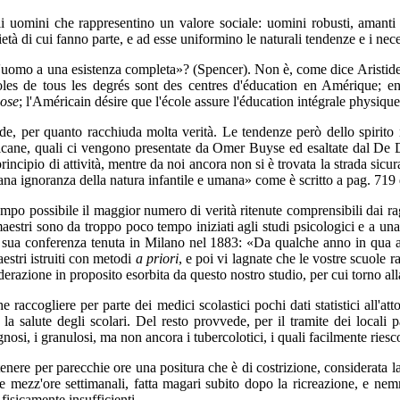
 uomini che rappresentino un valore sociale: uomini robusti, amanti d
età di cui fanno parte, e ad esse uniformino le naturali tendenze e i neces
'uomo a una esistenza completa»? (Spencer). Non è, come dice Aristide G
es de tous les degrés sont des centres d'éducation en Amérique; en 
ose
; l'Américain désire que l'école assure l'éducation intégrale physique,
de, per quanto racchiuda molta verità. Le tendenze però dello spirito 
ericane, quali ci vengono presentate da Omer Buyse ed esaltate dal De D
rincipio di attività, mentre da noi ancora non si è trovata la strada sicur
na ignoranza della natura infantile e umana» come è scritto a pag. 719 d
empo possibile il maggior numero di verità ritenute comprensibili dai ra
a i maestri sono da troppo poco tempo iniziati agli studi psicologici e a
a sua conferenza tenuta in Milano nel 1883: «Da qualche anno in qua 
estri istruiti con metodi
a priori
, e poi vi lagnate che le vostre scuole 
erazione in proposito esorbita da questo nostro studio, per cui torno al
raccogliere per parte dei medici scolastici pochi dati statistici all'atto
 la salute degli scolari. Del resto provvede, per il tramite dei locali 
gnosi, i granulosi, ma non ancora i tubercolotici, i quali facilmente rie
tenere per parecchie ore una positura che è di costrizione, considerata l
due mezz'ore settimanali, fatta magari subito dopo la ricreazione, e n
 fisicamente insufficienti.