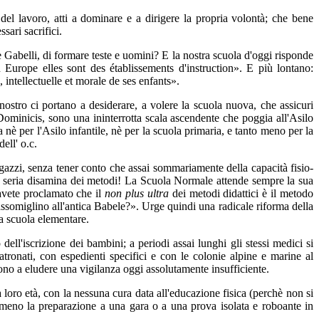
el lavoro, atti a dominare e a dirigere la propria volontà; che bene
sari sacrifici.
abelli, di formare teste e uomini? E la nostra scuola d'oggi risponde
Europe elles sont des établissements d'instruction». E più lontano:
 intellectuelle et morale de ses enfants».
nostro ci portano a desiderare, a volere la scuola nuova, che assicuri
ominicis, sono una ininterrotta scala ascendente che poggia all'Asilo
a nè per l'Asilo infantile, nè per la scuola primaria, e tanto meno per la
ell' o.c.
gazzi, senza tener conto che assai sommariamente della capacità fisio-
 una seria disamina dei metodi! La Scuola Normale attende sempre la sua
avete proclamato che il
non plus ultra
dei metodi didattici è il metodo
rassomiglino all'antica Babele?». Urge quindi una radicale riforma della
la scuola elementare.
 dell'iscrizione dei bambini; a periodi assai lunghi gli stessi medici si
patronati, con espedienti specifici e con le colonie alpine e marine al
scono a eludere una vigilanza oggi assolutamente insufficiente.
a loro età, con la nessuna cura data all'educazione fisica (perchè non si
emmeno la preparazione a una gara o a una prova isolata e roboante in