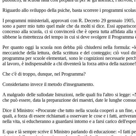
Riguardo allo sviluppo della psiche, basta scorrere i programmi scolast
I programmi ministeriali, approvati con R. Decreto 29 gennaio 1905, il
sono a parer mio tutto quel male che da molti si dice. Essi appariscono 
concesso alla scuola, ci si convincerà che è opera tutta affidata alla
sibbene la ristrettezza del tempo in cui si deve svolgere il Programma 
Per quanto oggi la scuola non debba più chiudersi nella formula: «le
meccaniche della lettura, della scrittura e del conteggio; ciò vuol d
programma per scuole elementari, sono le cognizioni necessarie perchè
al lavoro, è indispensabile a chi diventerà la forza attiva della nazione!
Che c'è di troppo, dunque, nel Programma?
Consideriamo invece il metodo d'insegnamento.
A malgrado delle sullodate Istruzioni, nelle quali fra l'altro si legg
che può essere, data la preparazione dei maestri, date le lunghe consu
Dice il Ministro: «Procurate che tutto nella scuola cooperi a un fine, 
quali, a forza di essere richiamati a osservare le cose e i fatti, arriv
nella vita, si educheranno a guardarsi intorno e a farsi carico dell'espe
E qua e là sempre scrive il Ministro parlando di educazione: «I fatti 