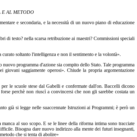
A E AL METODO
elementare e secondaria, e la necessità di un nuovo piano di educazione
bri di testo? nella scarsa retribuzione ai maestri? Commissioni speciali
a curato soltanto l'intelligenza e non il sentimento e la volontà».
l suo nuovo programma d'azione sia compito dello Stato. Tale programma
mo dei giovani saggiamente operosi». Chiude la propria argomentazione
per le scuole stese dal Gabelli e confermate dall'on. Baccelli dicono
ma, forse perchè non riuscì a convincersi che non gli sarebbe costata un
nto già si legge nelle suaccennate Istruzioni ai Programmi; è però un
sa manca al suo scopo. E se le linee della riforma intima sono tracciate
fficile. Bisogna dare nuovo indirizzo alla mente dei futuri insegnanti,
 metodo che si tenta di abolire»