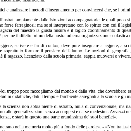
ici e analizzare i metodi d'insegnamento per convincersi che, se i primi 
lustrati ampiamente dalle Istruzioni accompagnatorie, le quali poco si sc
forse farraginosi; ma se si interpretano con lo spirito con cui il legisla
 sagacia del maestro la giusta misura e il logico coordinamento di quest
è per me il difetto primo della nostra odierna organizzazione scolastica 
ggere, scrivere e far di conto», deve pure insegnare a leggere, a scriv
ire soprattutto formare il pensiero dell'alunno. Le nozioni di geografia
 il ragazzo, licenziato dalla scuola primaria, sappia muoversi e viver
e: «Noi troppo poco raccogliamo dal mondo e dalla vita, che dovrebbero es
etudini didattiche, dati il tempo e l'ambiente assegnati alla scuola e g
e la scienza non abbia niente di astratto, nulla di convenzionale, ma nas
eranno alle generalizzazioni senza accorgersi e da sè medesimi. Avvezzi n
rienza, e starà in questo una parte grandissima de' suoi benefici».
penetrano nella memoria molto più a fondo delle parole». - «Non trattasi 